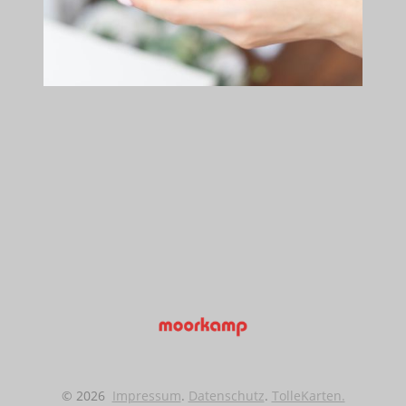
© 2026
Impressum
.
Datenschutz
.
TolleKarten.